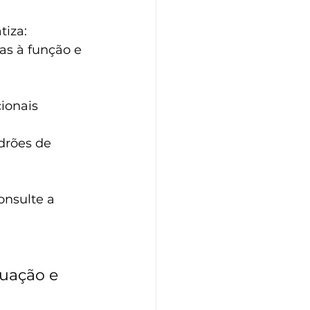
tiza:
s à função e 
ionais 
drões de 
onsulte a 
quação e 