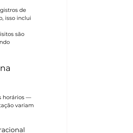
gistros de 
 isso inclui 
sitos são 
ndo 
na 
 horários — 
tação variam 
racional