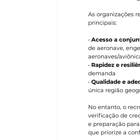
As organizações re
principais:
• 
Acesso a conjun
de aeronave, enge
aeronaves/aviônica
• 
Rapidez e resiliê
demanda
• 
Qualidade e ade
única região geogr
No entanto, o rec
verificação de cre
e preparação para
que priorize a con