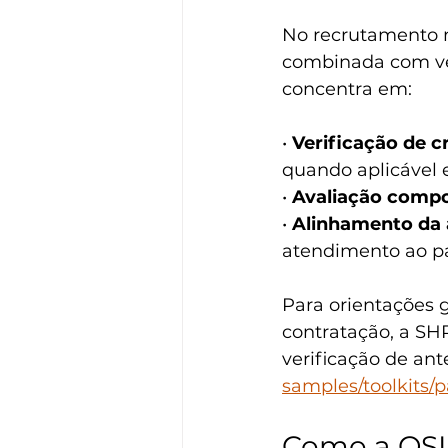
No recrutamento m
combinada com ver
concentra em:
• 
Verificação de c
quando aplicável e
• 
Avaliação comp
• 
Alinhamento da 
atendimento ao p
Para orientações g
contratação, a SH
verificação de ant
samples/toolkits
Como a OSI 