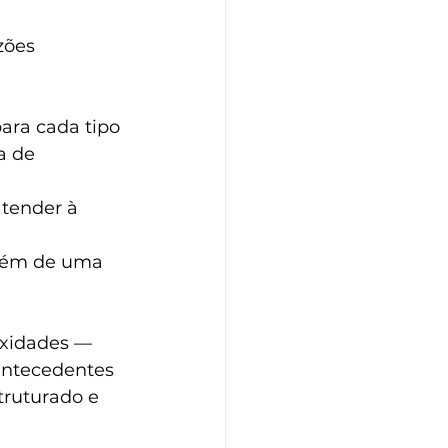
zões 
para cada tipo 
a de 
tender à 
além de uma 
xidades — 
 antecedentes 
truturado e 