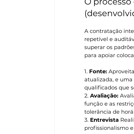
O processo 
(desenvolvi
A contratação inte
repetível e auditá
superar os padrõe
para apoiar coloc
1. 
Fonte:
 Aproveit
atualizada, e uma 
qualificados que 
2. 
Avaliação:
 Aval
função e as restri
tolerância de horár
3. 
Entrevista
 Real
profissionalismo 