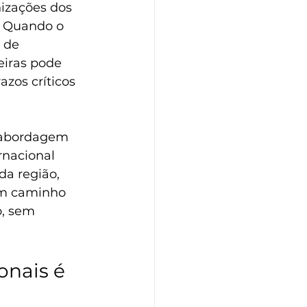
nizações dos 
. Quando o 
 de 
eiras pode 
zos críticos 
 abordagem 
nacional 
da região, 
um caminho 
o, sem 
onais é 