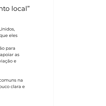
to local”
Unidos, 
que eles 
ão para 
apoiar as 
iação e 
 comuns na 
uco clara e 