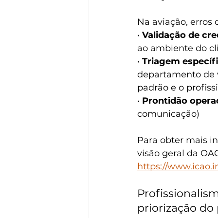
Na aviação, erros d
• 
Validação de cre
ao ambiente do cl
• 
Triagem específ
departamento de 
padrão e o profiss
• 
Prontidão opera
comunicação)
Para obter mais in
visão geral da OA
https://www.icao.i
Profissionalis
priorização do 