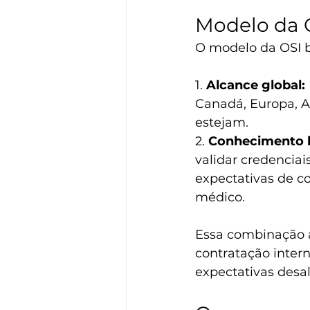
Modelo da O
O modelo da OSI b
1. 
Alcance global:
Canadá, Europa, A
estejam.
2. 
Conhecimento l
validar credenciai
expectativas de c
médico.
Essa combinação a
contratação inter
expectativas desa