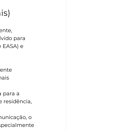
is)
ente, 
lvido para 
 EASA) e 
ente 
ais 
a para a 
 residência, 
municação, o 
specialmente 