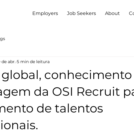
Employers
Job Seekers
About
C
ogs
 de abr.
5 min de leitura
global, conhecimento 
agem da OSI Recruit p
mento de talentos
ionais.