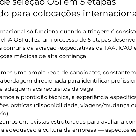
de seleção OSI em 5 etapas 
do para colocações internaciona
rnacional só funciona quando a triagem é consist
vel. A OSI utiliza um processo de 5 etapas desenvo
s comuns da aviação (expectativas da FAA, ICAO e
ações médicas de alta confiança.
amos uma ampla rede de candidatos, constantem
abordagem direcionada para identificar profission
se adequem aos requisitos da vaga.
iamos a prontidão técnica, a experiência específic
ções práticas (disponibilidade, viagens/mudança de
io).
izamos entrevistas estruturadas para avaliar a co
e a adequação à cultura da empresa — aspectos e