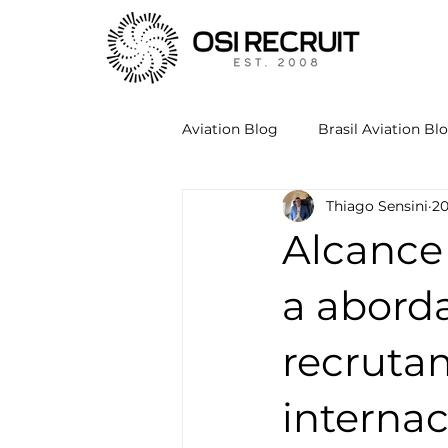
Aviation Blog
Brasil Aviation Bl
Thiago Sensini
20
Alcance 
a abord
recruta
internac