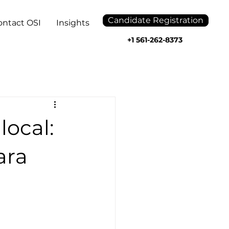
Candidate Registration
ontact OSI
Insights
+1 561-262-8373
local:
ara