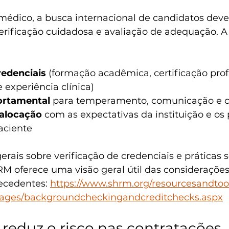
édico, a busca internacional de candidatos deve 
ificação cuidadosa e avaliação de adequação. A 
redenciais
 (formação acadêmica, certificação prof
 experiência clínica)
ortamental
 para temperamento, comunicação e c
alocação
 com as expectativas da instituição e os
aciente
erais sobre verificação de credenciais e práticas 
RM oferece uma visão geral útil das considerações
ecedentes: 
https://www.shrm.org/resourcesandtool
/pages/backgroundcheckingandcreditchecks.aspx
reduz o risco nas contratações 