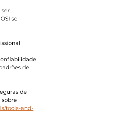
ser 
OSI se 
issional 
onfiabilidade
 padrões de 
seguras de 
 sobre 
s/tools-and-