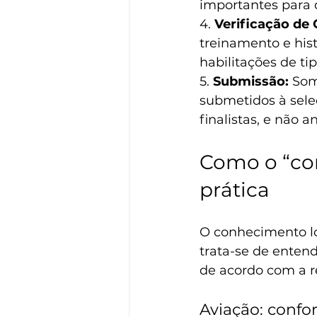
importantes para 
4. 
Verificação de 
treinamento e histó
habilitações de t
5. 
Submissão:
 Som
submetidos à sele
finalistas, e não 
Como o “con
prática
O conhecimento lo
trata-se de enten
de acordo com a r
Aviação: confo